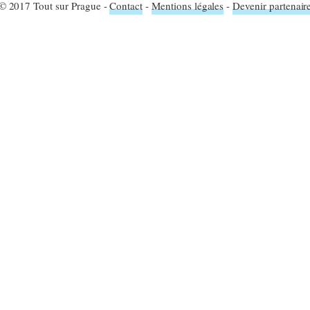
© 2017 Tout sur Prague -
Contact
-
Mentions légales
-
Devenir partenair